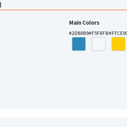
報
Main Colors
#2D88B9
#F5F8FB
#FFCE0