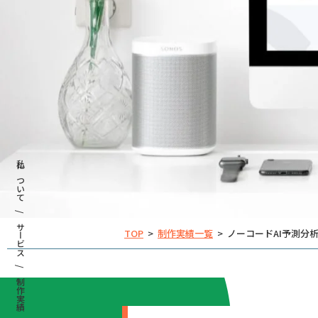
私について /
サービス /
TOP
>
制作実績一覧
>
ノーコードAI予測分
制作実績 /