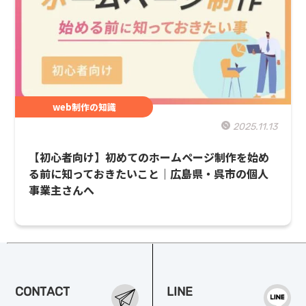
web制作の知識
2025.11.13
【初心者向け】初めてのホームページ制作を始め
る前に知っておきたいこと｜広島県・呉市の個人
事業主さんへ
C
O
N
T
A
C
T
L
I
N
E