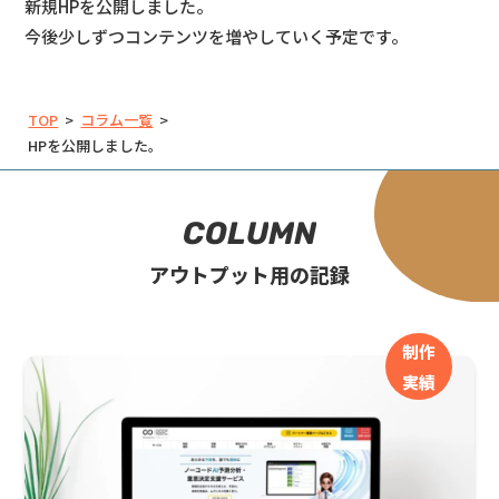
新規HPを公開しました。
今後少しずつコンテンツを増やしていく予定です。
TOP
>
コラム一覧
>
HPを公開しました。
C
O
L
U
M
N
アウトプット用の記録
制作
実績