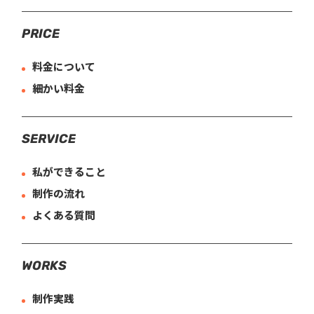
P
R
I
C
E
料金について
細かい料金
S
E
R
V
I
C
E
私ができること
制作の流れ
よくある質問
W
O
R
K
S
制作実践